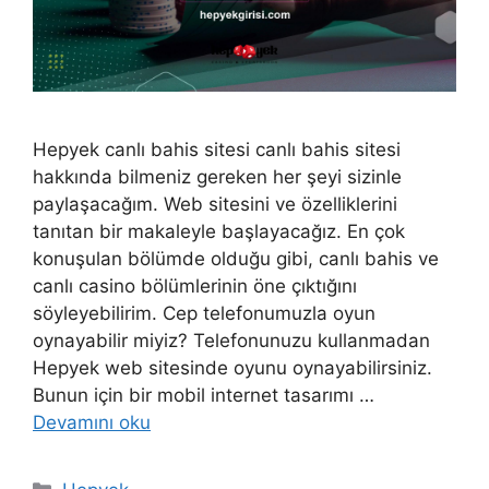
Hepyek canlı bahis sitesi canlı bahis sitesi
hakkında bilmeniz gereken her şeyi sizinle
paylaşacağım. Web sitesini ve özelliklerini
tanıtan bir makaleyle başlayacağız. En çok
konuşulan bölümde olduğu gibi, canlı bahis ve
canlı casino bölümlerinin öne çıktığını
söyleyebilirim. Cep telefonumuzla oyun
oynayabilir miyiz? Telefonunuzu kullanmadan
Hepyek web sitesinde oyunu oynayabilirsiniz.
Bunun için bir mobil internet tasarımı …
Devamını oku
Kategoriler