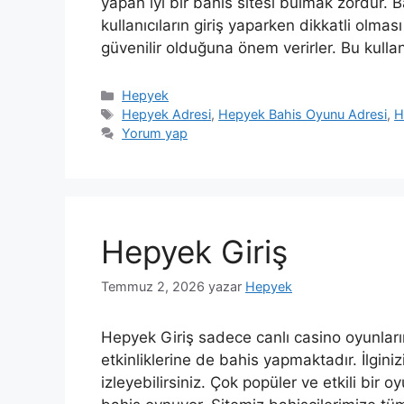
yapan iyi bir bahis sitesi bulmak zordur. B
kullanıcıların giriş yaparken dikkatli olmas
güvenilir olduğuna önem verirler. Bu kull
Kategoriler
Hepyek
Etiketler
Hepyek Adresi
,
Hepyek Bahis Oyunu Adresi
,
H
Yorum yap
Hepyek Giriş
Temmuz 2, 2026
yazar
Hepyek
Hepyek Giriş sadece canlı casino oyunları
etkinliklerine de bahis yapmaktadır. İlgin
izleyebilirsiniz. Çok popüler ve etkili bir