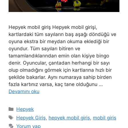
Hepyek mobil giriş Hepyek mobil girişi,
kartlardaki tüm sayıların baş aşağı döndüğü ve
oyuna ekstra bir meydan okuma eklediği bir
oyundur. Tüm sayıları bitiren ve
tamamlandıklarından emin olan kişiye bingo
denir. Oyuncular, çantadan herhangi bir sayı
olup olmadığını görmek için kartlarına hızlı bir
şekilde bakarlar. Aynı numaraya sahip birden
fazla kartınız varsa, kaç tane olduğunu …
Devamını oku
Kategoriler
Hepyek
Etiketler
Hepyek Giriş
,
hepyek mobil giriş
,
mobil giriş
Yorum yap