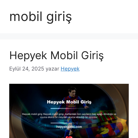
mobil giriş
Hepyek Mobil Giriş
Eylül 24, 2025
yazar
Hepyek