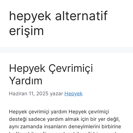
hepyek alternatif
erişim
Hepyek Çevrimiçi
Yardım
Haziran 11, 2025
yazar
Hepyek
Hepyek çevrimiçi yardım Hepyek çevrimiçi
desteği sadece yardım almak için bir yer değil,
aynı zamanda insanların deneyimlerini birbirine