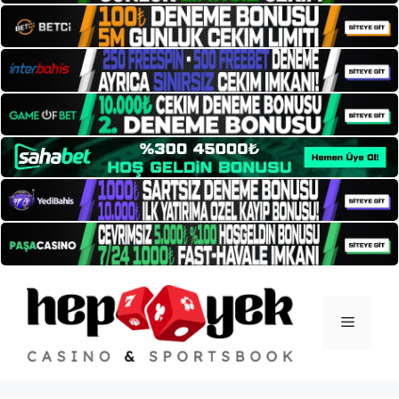
İçeriğe
atla
Menü