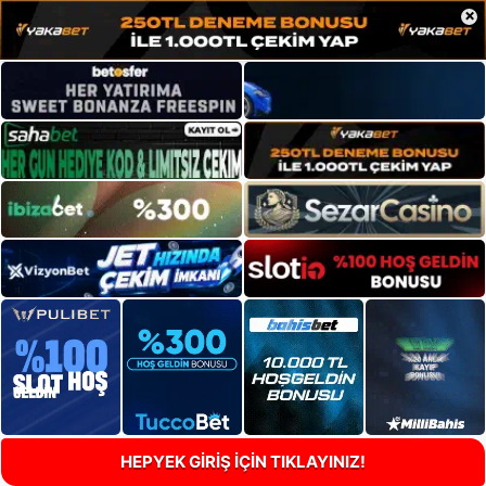
×
HEPYEK GİRİŞ İÇİN TIKLAYINIZ!