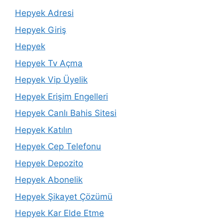
Hepyek Adresi
Hepyek Giriş
Hepyek
Hepyek Tv Açma
Hepyek Vip Üyelik
Hepyek Erişim Engelleri
Hepyek Canlı Bahis Sitesi
Hepyek Katılın
Hepyek Cep Telefonu
Hepyek Depozito
Hepyek Abonelik
Hepyek Şikayet Çözümü
Hepyek Kar Elde Etme