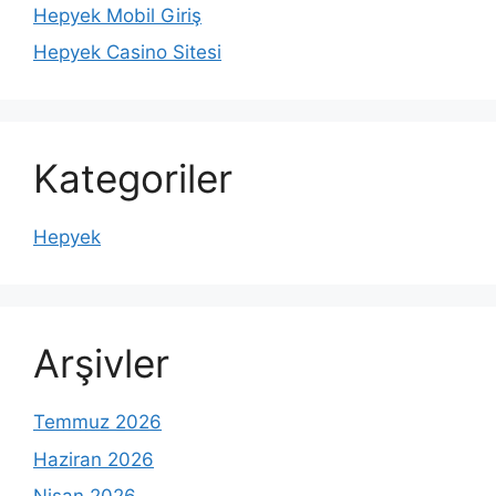
Hepyek Mobil Giriş
Hepyek Casino Sitesi
Kategoriler
Hepyek
Arşivler
Temmuz 2026
Haziran 2026