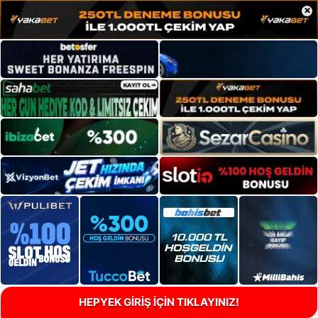
×
HEPYEK GİRİŞ İÇİN TIKLAYINIZ!