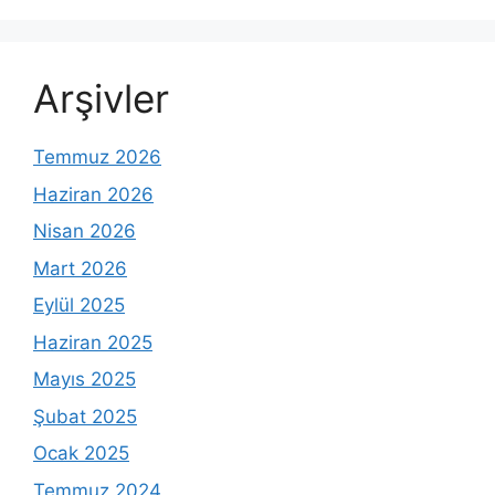
Arşivler
Temmuz 2026
Haziran 2026
Nisan 2026
Mart 2026
Eylül 2025
Haziran 2025
Mayıs 2025
Şubat 2025
Ocak 2025
Temmuz 2024