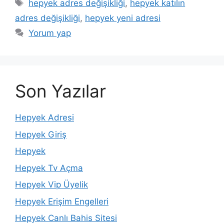
Etiketler
hepyek adres değişikliği
,
hepyek katılın
adres değişikliği
,
hepyek yeni adresi
Yorum yap
Son Yazılar
Hepyek Adresi
Hepyek Giriş
Hepyek
Hepyek Tv Açma
Hepyek Vip Üyelik
Hepyek Erişim Engelleri
Hepyek Canlı Bahis Sitesi