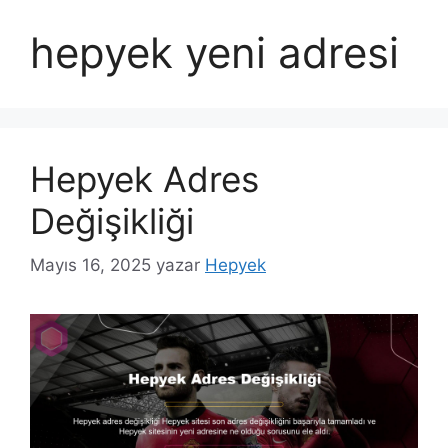
hepyek yeni adresi
Hepyek Adres
Değişikliği
Mayıs 16, 2025
yazar
Hepyek