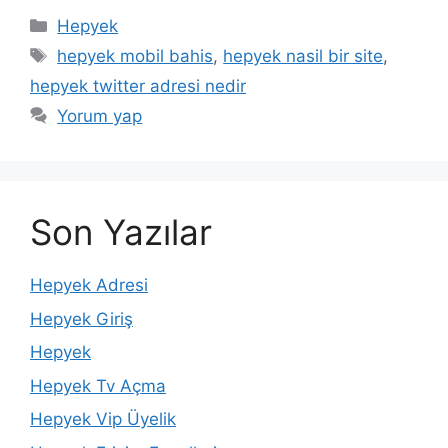
Kategoriler
Hepyek
Etiketler
hepyek mobil bahis
,
hepyek nasil bir site
,
hepyek twitter adresi nedir
Yorum yap
Son Yazılar
Hepyek Adresi
Hepyek Giriş
Hepyek
Hepyek Tv Açma
Hepyek Vip Üyelik