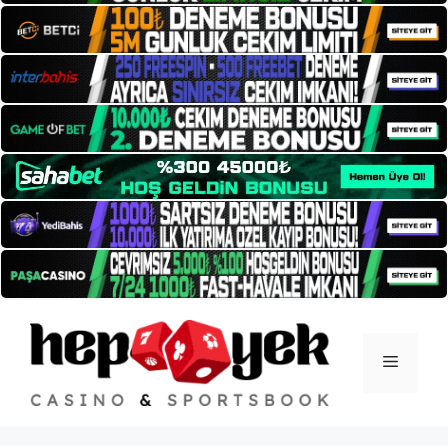
İçeriğe
atla
Menü