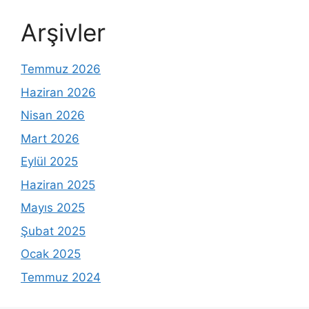
Arşivler
Temmuz 2026
Haziran 2026
Nisan 2026
Mart 2026
Eylül 2025
Haziran 2025
Mayıs 2025
Şubat 2025
Ocak 2025
Temmuz 2024