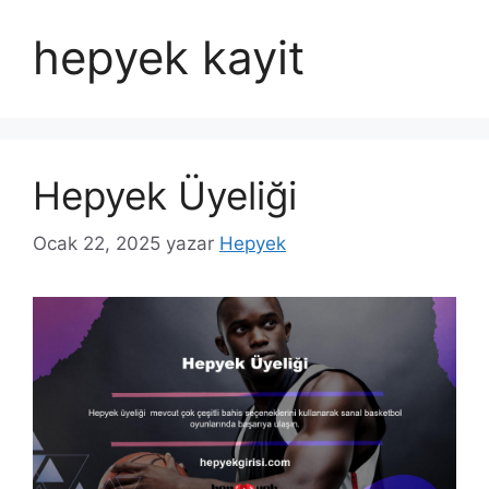
hepyek kayit
Hepyek Üyeliği
Ocak 22, 2025
yazar
Hepyek