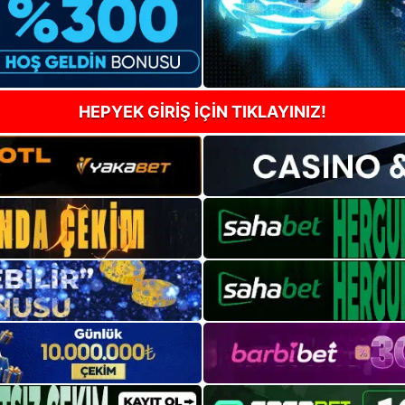
HEPYEK GİRİŞ İÇİN TIKLAYINIZ!