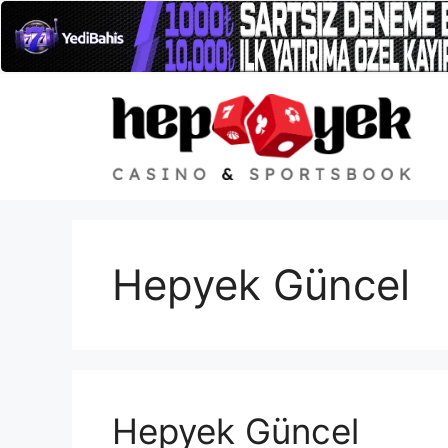
İçeriğe
atla
Hepyek Güncel
Hepyek Güncel