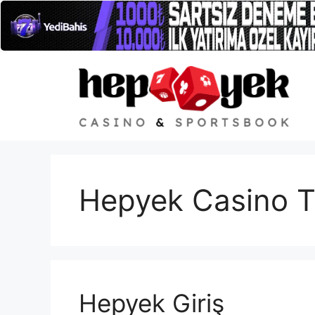
İçeriğe
atla
Hepyek Casino Te
Hepyek Giriş