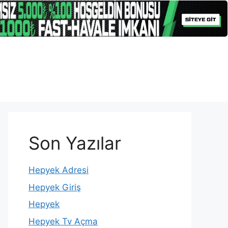
Son Yazılar
Hepyek Adresi
Hepyek Giriş
Hepyek
Hepyek Tv Açma