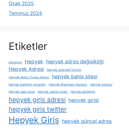
Ocak 2025
Temmuz 2024
Etiketler
Hepyek
hepyek adres değişikliği
etkileşim
Hepyek Adresi
hepyek alternatif erişim
hepyek bahis sitesi
Hepyek Bahis Oyunu Adresi
hepyek bağlantı sorunları
Hepyek Blackjack Kazancı
hepyek bonusu
hepyek canlı oyun
hepyek casino sitesi
hepyek etkileşim
hepyek giris adresi
hepyek girisi
hepyek giris twitter
Hepyek Giriş
hepyek güncel adres