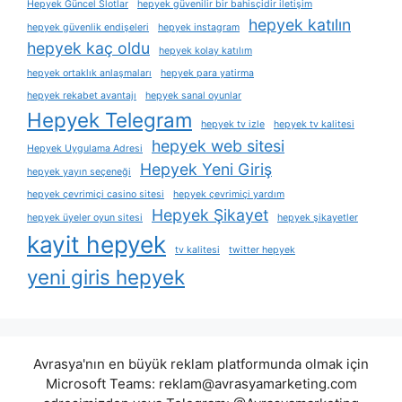
Hepyek Güncel Slotlar
hepyek güvenilir bir bahisçidir iletişim
hepyek katılın
hepyek güvenlik endişeleri
hepyek instagram
hepyek kaç oldu
hepyek kolay katılım
hepyek ortaklık anlaşmaları
hepyek para yatirma
hepyek rekabet avantajı
hepyek sanal oyunlar
Hepyek Telegram
hepyek tv izle
hepyek tv kalitesi
hepyek web sitesi
Hepyek Uygulama Adresi
Hepyek Yeni Giriş
hepyek yayın seçeneği
hepyek çevrimiçi casino sitesi
hepyek çevrimiçi yardım
Hepyek Şikayet
hepyek üyeler oyun sitesi
hepyek şikayetler
kayit hepyek
tv kalitesi
twitter hepyek
yeni giris hepyek
Avrasya'nın en büyük reklam platformunda olmak için
Microsoft Teams:
reklam@avrasyamarketing.com