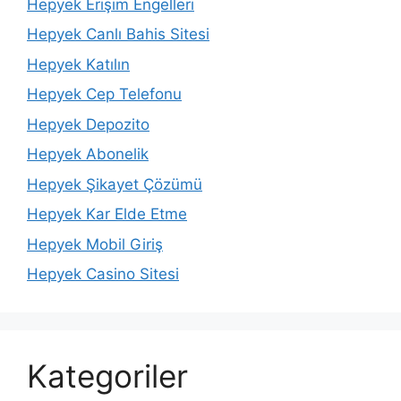
Hepyek Erişim Engelleri
Hepyek Canlı Bahis Sitesi
Hepyek Katılın
Hepyek Cep Telefonu
Hepyek Depozito
Hepyek Abonelik
Hepyek Şikayet Çözümü
Hepyek Kar Elde Etme
Hepyek Mobil Giriş
Hepyek Casino Sitesi
Kategoriler