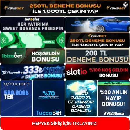
×
HEPYEK GİRİŞ İÇİN TIKLAYINIZ!