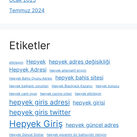
Ocak 2025
Temmuz 2024
Etiketler
Hepyek
hepyek adres değişikliği
etkileşim
Hepyek Adresi
hepyek alternatif erişim
hepyek bahis sitesi
Hepyek Bahis Oyunu Adresi
hepyek bağlantı sorunları
Hepyek Blackjack Kazancı
hepyek bonusu
hepyek canlı oyun
hepyek casino sitesi
hepyek etkileşim
hepyek giris adresi
hepyek girisi
hepyek giris twitter
Hepyek Giriş
hepyek güncel adres
Hepyek Güncel Slotlar
hepyek güvenilir bir bahisçidir iletişim