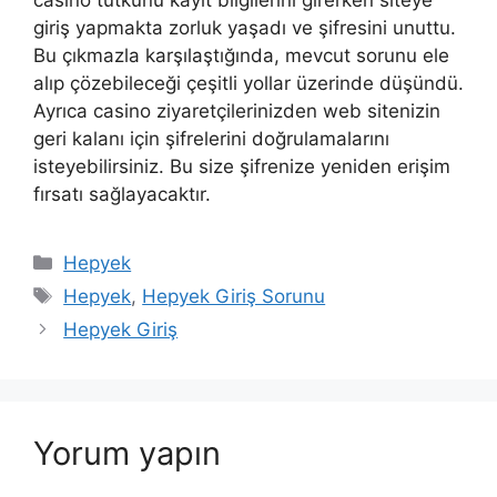
giriş yapmakta zorluk yaşadı ve şifresini unuttu.
Bu çıkmazla karşılaştığında, mevcut sorunu ele
alıp çözebileceği çeşitli yollar üzerinde düşündü.
Ayrıca casino ziyaretçilerinizden web sitenizin
geri kalanı için şifrelerini doğrulamalarını
isteyebilirsiniz. Bu size şifrenize yeniden erişim
fırsatı sağlayacaktır.
Kategoriler
Hepyek
Etiketler
Hepyek
,
Hepyek Giriş Sorunu
Hepyek Giriş
Yorum yapın