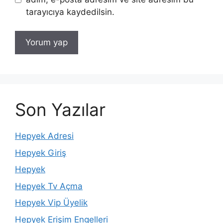
tarayıcıya kaydedilsin.
Son Yazılar
Hepyek Adresi
Hepyek Giriş
Hepyek
Hepyek Tv Açma
Hepyek Vip Üyelik
Hepyek Erişim Engelleri