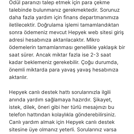
Ödül paranızı talep etmek için para çekme
talebinde bulunmanız gerekmektedir. Sorunuz
daha fazla yardım için finans departmanımıza
iletilecektir. Doğrulama işlemi tamamlandıktan
sonra ödemeniz mevcut Hepyek web sitesi giriş
adresi hesabınıza aktarılacaktır. Mikro
ödemelerin tamamlanması genellikle yaklaşık bir
saat sürer. Ancak miktar fazla ise 2-3 saat
kadar beklemeniz gerekebilir. Çoğu durumda,
önemli miktarda para yavaş yavaş hesabınıza
aktarılır.
Hepyek canlı destek hattı sorularınızla ilgili
anında yardım sağlamaya hazırdır. Şikayet,
istek, dilek, öneri gibi her türlü mesajınızı bu
telefon hattından kolaylıkla gönderebilirsiniz.
Canlı yardım almak için Hepyek canlı destek
sitesine üye olmanız yeterli. Sorularınız varsa