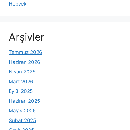
Hepyek
Arşivler
Temmuz 2026
Haziran 2026
Nisan 2026
Mart 2026
Eylül 2025
Haziran 2025
Mayıs 2025
Şubat 2025