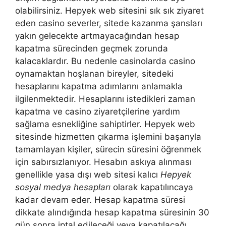
olabilirsiniz. Hepyek web sitesini sık sık ziyaret
eden casino severler, sitede kazanma şansları
yakın gelecekte artmayacağından hesap
kapatma sürecinden geçmek zorunda
kalacaklardır. Bu nedenle casinolarda casino
oynamaktan hoşlanan bireyler, sitedeki
hesaplarını kapatma adımlarını anlamakla
ilgilenmektedir. Hesaplarını istedikleri zaman
kapatma ve casino ziyaretçilerine yardım
sağlama esnekliğine sahiptirler. Hepyek web
sitesinde hizmetten çıkarma işlemini başarıyla
tamamlayan kişiler, sürecin süresini öğrenmek
için sabırsızlanıyor. Hesabın askıya alınması
genellikle yasa dışı web sitesi kalıcı
Hepyek
sosyal medya hesapları
olarak kapatılıncaya
kadar devam eder. Hesap kapatma süresi
dikkate alındığında hesap kapatma süresinin 30
gün sonra iptal edileceği veya kapatılacağı