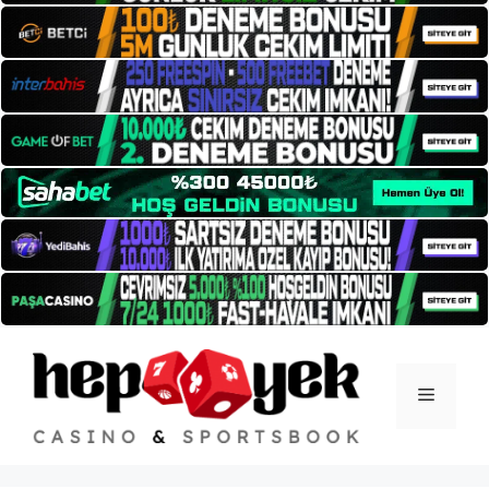
İçeriğe
atla
Menü