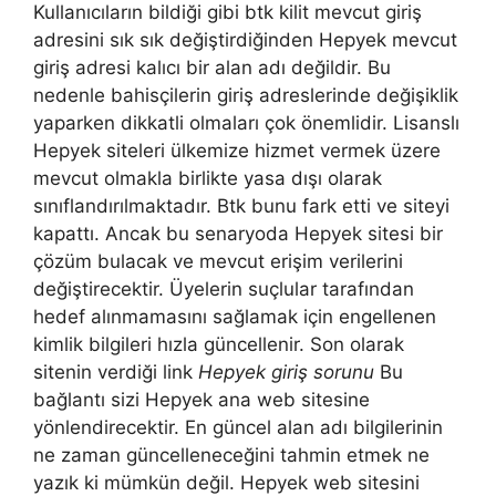
Kullanıcıların bildiği gibi btk kilit mevcut giriş
adresini sık sık değiştirdiğinden Hepyek mevcut
giriş adresi kalıcı bir alan adı değildir. Bu
nedenle bahisçilerin giriş adreslerinde değişiklik
yaparken dikkatli olmaları çok önemlidir. Lisanslı
Hepyek siteleri ülkemize hizmet vermek üzere
mevcut olmakla birlikte yasa dışı olarak
sınıflandırılmaktadır. Btk bunu fark etti ve siteyi
kapattı. Ancak bu senaryoda Hepyek sitesi bir
çözüm bulacak ve mevcut erişim verilerini
değiştirecektir. Üyelerin suçlular tarafından
hedef alınmamasını sağlamak için engellenen
kimlik bilgileri hızla güncellenir. Son olarak
sitenin verdiği link
Hepyek giriş sorunu
Bu
bağlantı sizi Hepyek ana web sitesine
yönlendirecektir. En güncel alan adı bilgilerinin
ne zaman güncelleneceğini tahmin etmek ne
yazık ki mümkün değil. Hepyek web sitesini