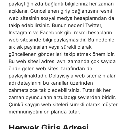
paylaştığınızda bağlantı bilgileriniz her zaman
açıklanır. Güncellenen giriş bağlantısını resmi
web sitesinin sosyal medya hesaplarından da
takip edebilirsiniz. Bunun nedeni Twitter,
Instagram ve Facebook gibi resmi hesapların
web sitesinde bilgi paylaşmasıdır. Bu nedenle
sık sık paylaşılan veya sürekli olarak
güncellenen gönderileri takip etmek önemlidir.
Bu web sitesi adresi aynı zamanda çok sayıda
önde gelen web sitesi tarafından da
paylaşılmaktadır. Dolayısıyla web sitenizin alan
adı detaylarını bu kanallar üzerinden
zahmetsizce takip edebilirsiniz. Tutarlılık her
zaman oyuncuların arzuladığı şeylerden biridir.
Çünkü saygın web siteleri sürekli olarak müşteri
memnuniyetini ön planda tutar.
Hepyek Giriş Adresi