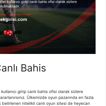
anlı Bahis
llanıcı girişi canlı bahis ofisi olarak sizlere
ararlanırsınız. Ülkemizde oyun pazarında en fazla
 belirlenen nitelikli canlı oyun sitesi de heyecan