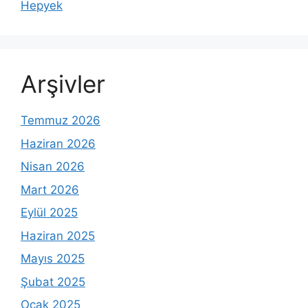
Hepyek
Arşivler
Temmuz 2026
Haziran 2026
Nisan 2026
Mart 2026
Eylül 2025
Haziran 2025
Mayıs 2025
Şubat 2025
Ocak 2025