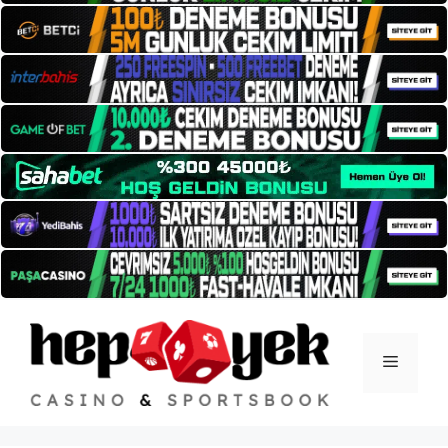
İçeriğe
atla
Menü