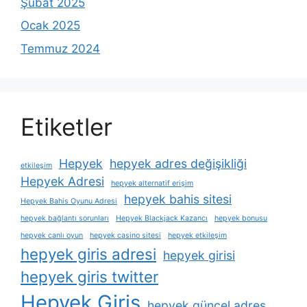
Şubat 2025
Ocak 2025
Temmuz 2024
Etiketler
Hepyek
hepyek adres değişikliği
etkileşim
Hepyek Adresi
hepyek alternatif erişim
hepyek bahis sitesi
Hepyek Bahis Oyunu Adresi
hepyek bağlantı sorunları
Hepyek Blackjack Kazancı
hepyek bonusu
hepyek canlı oyun
hepyek casino sitesi
hepyek etkileşim
hepyek giris adresi
hepyek girisi
hepyek giris twitter
Hepyek Giriş
hepyek güncel adres