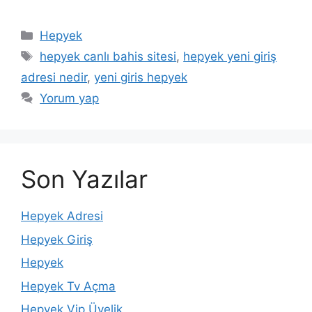
Kategoriler
Hepyek
Etiketler
hepyek canlı bahis sitesi
,
hepyek yeni giriş
adresi nedir
,
yeni giris hepyek
Yorum yap
Son Yazılar
Hepyek Adresi
Hepyek Giriş
Hepyek
Hepyek Tv Açma
Hepyek Vip Üyelik