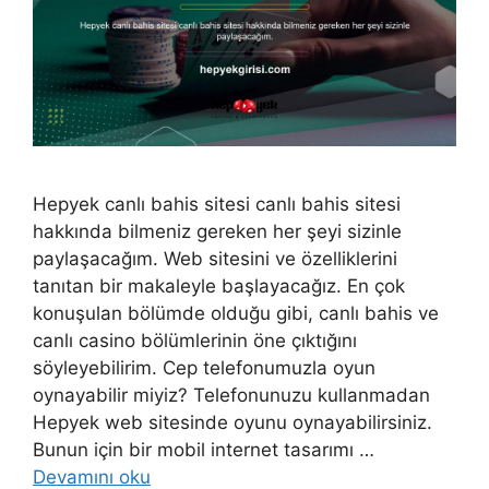
Hepyek canlı bahis sitesi canlı bahis sitesi
hakkında bilmeniz gereken her şeyi sizinle
paylaşacağım. Web sitesini ve özelliklerini
tanıtan bir makaleyle başlayacağız. En çok
konuşulan bölümde olduğu gibi, canlı bahis ve
canlı casino bölümlerinin öne çıktığını
söyleyebilirim. Cep telefonumuzla oyun
oynayabilir miyiz? Telefonunuzu kullanmadan
Hepyek web sitesinde oyunu oynayabilirsiniz.
Bunun için bir mobil internet tasarımı …
Devamını oku