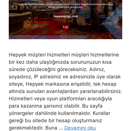
Hepyek müşteri hizmetleri müşteri hizmetlerine
bir kez daha ulaştığınızda sorununuzun kısa
sürede çözüleceğini göreceksiniz. Adınız,
soyadınız, IP adresiniz ve adresinizle üye olarak
siteye, Hepyek markasına erişebilir, tek hesap
altında sunulan avantajlardan yararlanabilirsiniz.
Hizmetleri veya oyun platformları aracılığıyla
para kazanma şansınız olabilir. Bu sayfa
yönergeler dahilinde kullanılmalıdır. Kurallar
gereği bu sitede bir hesap oluşturmanız
gerekmektedir. Buna …
Devamını oku