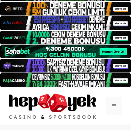
İçeriğe
atla
Menü