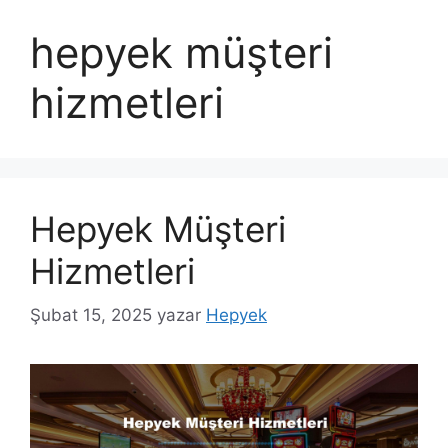
hepyek müşteri
hizmetleri
Hepyek Müşteri
Hizmetleri
Şubat 15, 2025
yazar
Hepyek