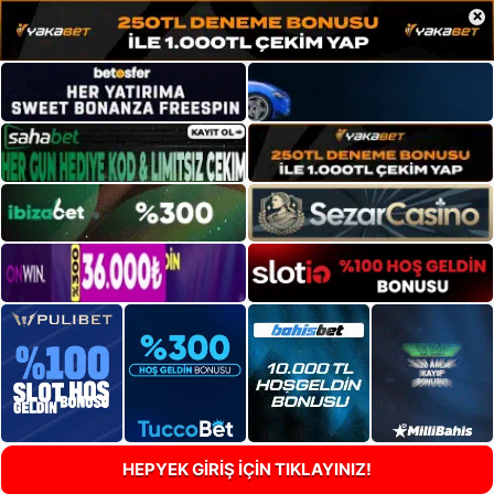
×
HEPYEK GİRİŞ İÇİN TIKLAYINIZ!