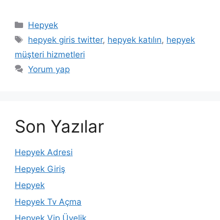
Kategoriler
Hepyek
Etiketler
hepyek giris twitter
,
hepyek katılın
,
hepyek
müşteri hizmetleri
Yorum yap
Son Yazılar
Hepyek Adresi
Hepyek Giriş
Hepyek
Hepyek Tv Açma
Hepyek Vip Üyelik